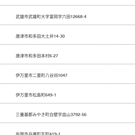
武雄市武雄町大字富岡字六田12668-4
唐津市和多田大土井14-30
唐津市和多田本村6-27
伊万里市二里町八谷搦1047
伊万里市松島町649-1
三養基郡みやき町白壁字皿山3792-56
佐賀市兵庫町瓦町419-1