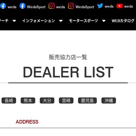
weds
weds
weds
WedsSport
weds
WedsSport
サーチ
インフォメーション
モータースポーツ
WEBカタログ
販売協力店一覧
DEALER LIST
長崎
熊本
大分
宮崎
鹿児島
沖縄
ADDRESS