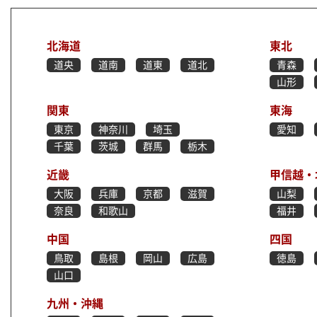
北海道
東北
道央
道南
道東
道北
青森
山形
関東
東海
東京
神奈川
埼玉
愛知
千葉
茨城
群馬
栃木
近畿
甲信越・
大阪
兵庫
京都
滋賀
山梨
奈良
和歌山
福井
中国
四国
鳥取
島根
岡山
広島
徳島
山口
九州・沖縄