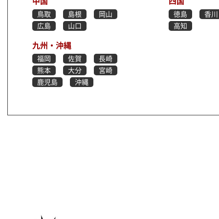
中国
四国
鳥取
島根
岡山
徳島
香川
広島
山口
高知
九州・沖縄
福岡
佐賀
長崎
熊本
大分
宮崎
鹿児島
沖縄