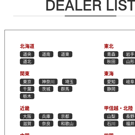
DEALER LIS
北海道
東北
道央
道南
道東
青森
岩手
道北
秋田
山形
関東
東海
東京
神奈川
埼玉
愛知
岐阜
千葉
茨城
群馬
静岡
栃木
近畿
甲信越・北陸
大阪
兵庫
京都
山梨
長野
滋賀
奈良
和歌山
石川
福井